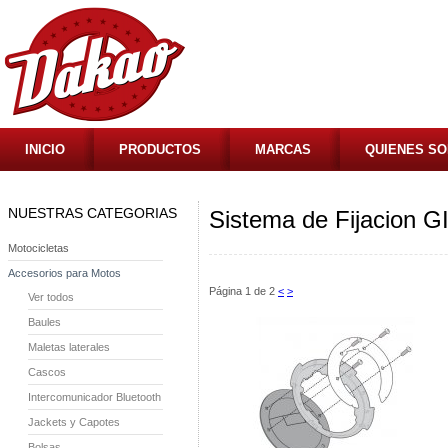
INICIO
PRODUCTOS
MARCAS
QUIENES S
NUESTRAS CATEGORIAS
Sistema de Fijacion G
Motocicletas
Accesorios para Motos
Página 1 de 2
<
>
Ver todos
Baules
Maletas laterales
Cascos
Intercomunicador Bluetooth
Jackets y Capotes
Bolsas